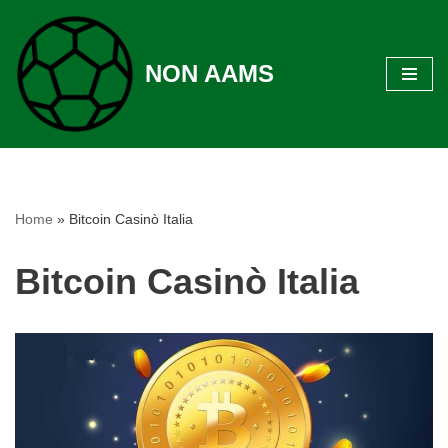
Vai
NON AAMS
al
contenuto
Home
»
Bitcoin Casinò Italia
Bitcoin Casinò Italia