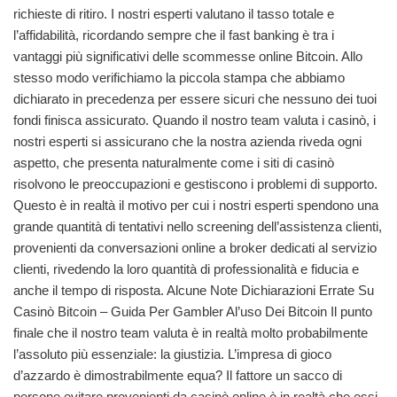
richieste di ritiro. I nostri esperti valutano il tasso totale e
l’affidabilità, ricordando sempre che il fast banking è tra i
vantaggi più significativi delle scommesse online Bitcoin. Allo
stesso modo verifichiamo la piccola stampa che abbiamo
dichiarato in precedenza per essere sicuri che nessuno dei tuoi
fondi finisca assicurato. Quando il nostro team valuta i casinò, i
nostri esperti si assicurano che la nostra azienda riveda ogni
aspetto, che presenta naturalmente come i siti di casinò
risolvono le preoccupazioni e gestiscono i problemi di supporto.
Questo è in realtà il motivo per cui i nostri esperti spendono una
grande quantità di tentativi nello screening dell’assistenza clienti,
provenienti da conversazioni online a broker dedicati al servizio
clienti, rivedendo la loro quantità di professionalità e fiducia e
anche il tempo di risposta. Alcune Note Dichiarazioni Errate Su
Casinò Bitcoin – Guida Per Gambler Al’uso Dei Bitcoin Il punto
finale che il nostro team valuta è in realtà molto probabilmente
l’assoluto più essenziale: la giustizia. L’impresa di gioco
d’azzardo è dimostrabilmente equa? Il fattore un sacco di
persone evitare provenienti da casinò online è in realtà che essi