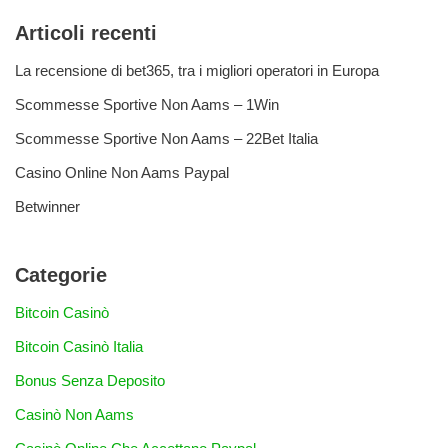
Articoli recenti
La recensione di bet365, tra i migliori operatori in Europa
Scommesse Sportive Non Aams – 1Win
Scommesse Sportive Non Aams – 22Bet Italia
Casino Online Non Aams Paypal
Betwinner
Categorie
Bitcoin Casinò
Bitcoin Casinò Italia
Bonus Senza Deposito
Casinò Non Aams