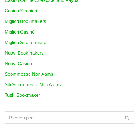
Casinò Online Che Accettano Paypal
Casino Stranieri
Migliori Bookmakers
Migliori Casinò
Migliori Scommesse
Nuovi Bookmakers
Nuovi Casinò
Scommesse Non Aams
Siti Scommesse Non Aams
Tutti i Bookmaker