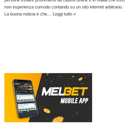
non esperienza comodo contando su un sito internet arbitrario.
La buona notizia è che…
Leggi tutto »