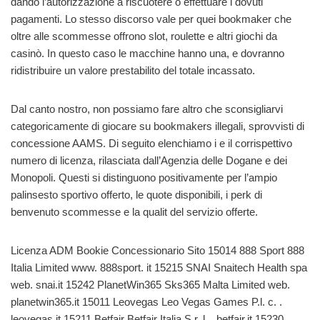
dando l’autorizzazione a riscuotere o effettuare i dovuti
pagamenti. Lo stesso discorso vale per quei bookmaker che
oltre alle scommesse offrono slot, roulette e altri giochi da
casinò. In questo caso le macchine hanno una, e dovranno
ridistribuire un valore prestabilito del totale incassato.
Dal canto nostro, non possiamo fare altro che sconsigliarvi
categoricamente di giocare su bookmakers illegali, sprovvisti di
concessione AAMS. Di seguito elenchiamo i e il corrispettivo
numero di licenza, rilasciata dall’Agenzia delle Dogane e dei
Monopoli. Questi si distinguono positivamente per l’ampio
palinsesto sportivo offerto, le quote disponibili, i perk di
benvenuto scommesse e la qualit del servizio offerte.
Licenza ADM Bookie Concessionario Sito 15014 888 Sport 888
Italia Limited www. 888sport. it 15215 SNAI Snaitech Health spa
web. snai.it 15242 PlanetWin365 Sks365 Malta Limited web.
planetwin365.it 15011 Leovegas Leo Vegas Games P.l. c. .
leovegas.it 15211 Betfair Betfair Italia S.r. l. . betfair.it 15230