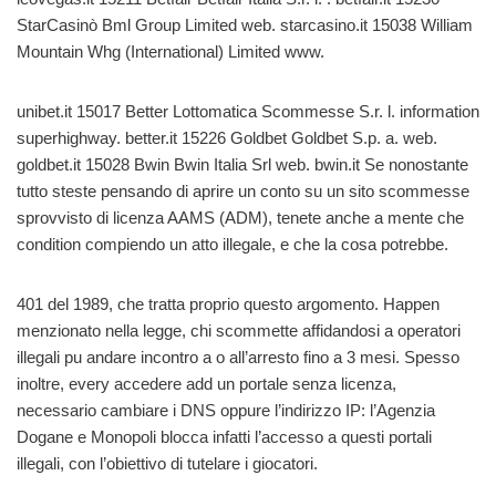
StarCasinò Bml Group Limited web. starcasino.it 15038 William
Mountain Whg (International) Limited www.
unibet.it 15017 Better Lottomatica Scommesse S.r. l. information
superhighway. better.it 15226 Goldbet Goldbet S.p. a. web.
goldbet.it 15028 Bwin Bwin Italia Srl web. bwin.it Se nonostante
tutto steste pensando di aprire un conto su un sito scommesse
sprovvisto di licenza AAMS (ADM), tenete anche a mente che
condition compiendo un atto illegale, e che la cosa potrebbe.
401 del 1989, che tratta proprio questo argomento. Happen
menzionato nella legge, chi scommette affidandosi a operatori
illegali pu andare incontro a o all’arresto fino a 3 mesi. Spesso
inoltre, every accedere add un portale senza licenza,
necessario cambiare i DNS oppure l’indirizzo IP: l’Agenzia
Dogane e Monopoli blocca infatti l’accesso a questi portali
illegali, con l’obiettivo di tutelare i giocatori.